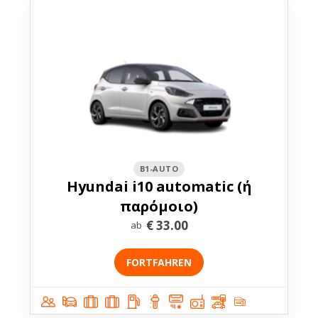
B1-AUTO
Hyundai i10 automatic (ή
παρόμοιο)
€
33.00
ab
FORTFAHREN