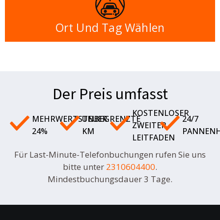
Ort Und Tag Wählen
Der Preis umfasst
KOSTENLOSER
MEHRWERTSTEUER
UNBEGRENZTE
24/7
ZWEITER
24%
KM
PANNENH
LEITFADEN
Für Last-Minute-Telefonbuchungen rufen Sie uns
bitte unter
2310604400
.
Mindestbuchungsdauer 3 Tage.